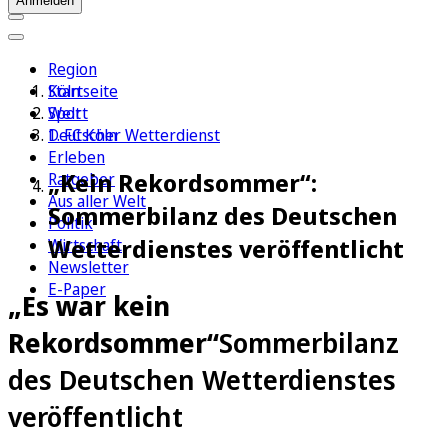
Anmelden
Region
Köln
Startseite
Sport
Welt
1. FC Köln
Deutscher Wetterdienst
Erleben
„Kein Rekordsommer“:
Ratgeber
Aus aller Welt
Sommerbilanz des Deutschen
Politik
Wetterdienstes veröffentlicht
Wirtschaft
Newsletter
E-Paper
„Es war kein
Rekordsommer“
Sommerbilanz
des Deutschen Wetterdienstes
veröffentlicht