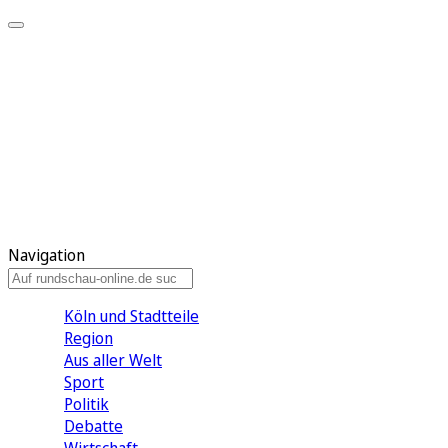
Meine KR
Meine Artikel
Meine Region
Meine Newsletter
Gewinnspiele
Mein Rundschau PLUS
Mein E-Paper
Navigation
Köln und Stadtteile
Region
Aus aller Welt
Sport
Politik
Debatte