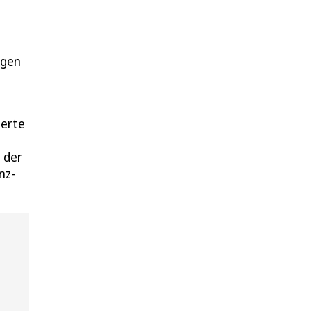
agen
ierte
 der
nz-