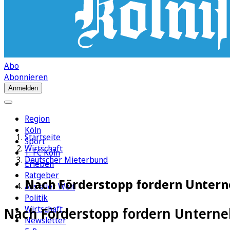
Abo
Abonnieren
Anmelden
Region
Köln
Startseite
Sport
Wirtschaft
1. FC Köln
Deutscher Mieterbund
Erleben
Ratgeber
Nach Förderstopp fordern Unter
Aus aller Welt
Politik
Wirtschaft
Nach Förderstopp fordern Untern
Newsletter