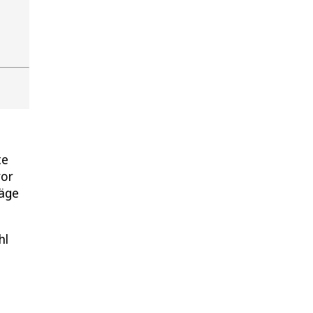
te
vor
räge
hl