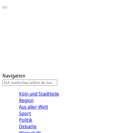
Meine KR
Meine Artikel
Meine Region
Meine Newsletter
Gewinnspiele
Mein Rundschau PLUS
Mein E-Paper
Navigation
Köln und Stadtteile
Region
Aus aller Welt
Sport
Politik
Debatte