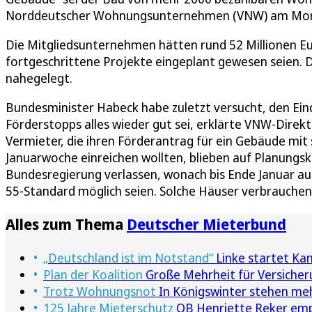
Norddeutscher Wohnungsunternehmen (VNW) am Mo
Die Mitgliedsunternehmen hätten rund 52 Millionen Eur
fortgeschrittene Projekte eingeplant gewesen seien.
nahegelegt.
Bundesminister Habeck habe zuletzt versucht, den Ein
Förderstopps alles wieder gut sei, erklärte VNW-Direkto
Vermieter, die ihren Förderantrag für ein Gebäude mit
Januarwoche einreichen wollten, blieben auf Planungsko
Bundesregierung verlassen, wonach bis Ende Januar au
55-Standard möglich seien. Solche Häuser verbrauchen
Alles zum Thema
Deutscher Mieterbund
„Deutschland ist im Notstand“
Linke startet Ka
Plan der Koalition
Große Mehrheit für Versicher
Trotz Wohnungsnot
In Königswinter stehen me
125 Jahre Mieterschutz
OB Henriette Reker emp