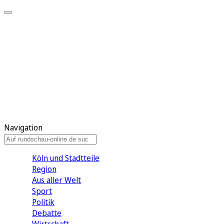
Meine KR
Meine Artikel
Meine Region
Meine Newsletter
Gewinnspiele
Mein Rundschau PLUS
Mein E-Paper
Navigation
Köln und Stadtteile
Region
Aus aller Welt
Sport
Politik
Debatte