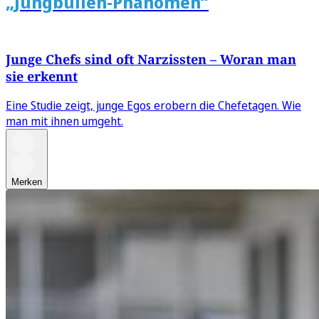
„Jungbullen-Phänomen“
Junge Chefs sind oft Narzissten – Woran man
sie erkennt
Eine Studie zeigt, junge Egos erobern die Chefetagen. Wie
man mit ihnen umgeht.
Merken