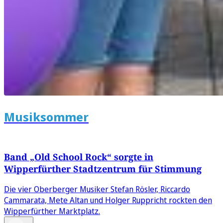
Musiksommer
Band „Old School Rock“ sorgte in
Wipperfürther Stadtzentrum für Stimmung
Die vier Oberberger Musiker Stefan Rösler, Riccardo
Cammarata, Mete Altan und Holger Ruppricht rockten den
Wipperfürther Marktplatz.