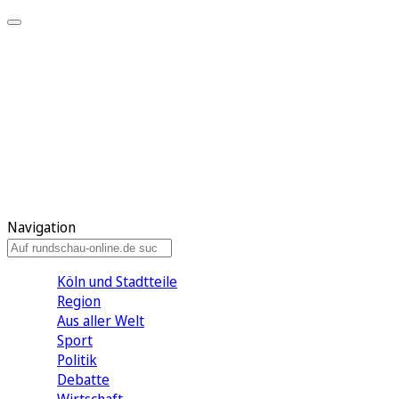
Meine KR
Meine Artikel
Meine Region
Meine Newsletter
Gewinnspiele
Mein Rundschau PLUS
Mein E-Paper
Navigation
Köln und Stadtteile
Region
Aus aller Welt
Sport
Politik
Debatte