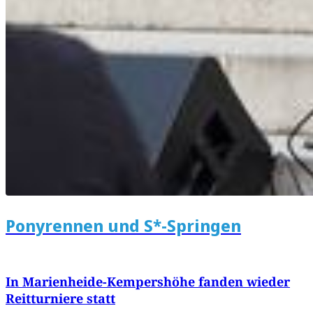
Ponyrennen und S*-Springen
In Marienheide-Kempershöhe fanden wieder
Reitturniere statt