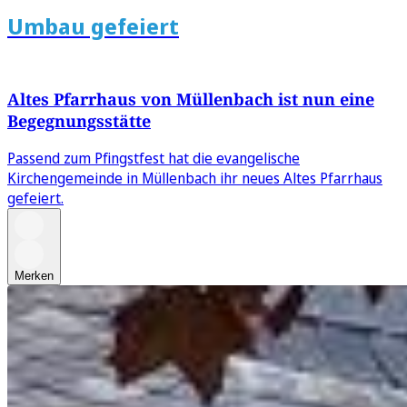
Umbau gefeiert
Altes Pfarrhaus von Müllenbach ist nun eine
Begegnungsstätte
Passend zum Pfingstfest hat die evangelische
Kirchengemeinde in Müllenbach ihr neues Altes Pfarrhaus
gefeiert.
Merken