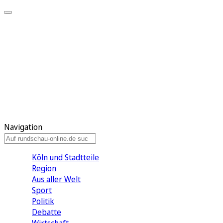
Meine KR
Meine Artikel
Meine Region
Meine Newsletter
Gewinnspiele
Mein Rundschau PLUS
Mein E-Paper
Navigation
Köln und Stadtteile
Region
Aus aller Welt
Sport
Politik
Debatte