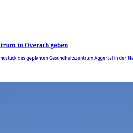
ntrum in Overath geben
undstück des geplanten Gesundheitszentrum Aggertal in der N