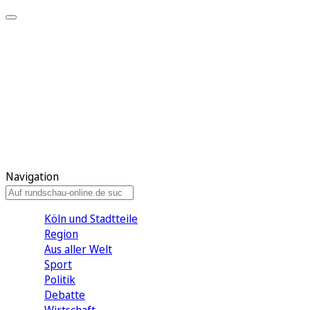
Meine KR
Meine Artikel
Meine Region
Meine Newsletter
Gewinnspiele
Mein Rundschau PLUS
Mein E-Paper
Navigation
Köln und Stadtteile
Region
Aus aller Welt
Sport
Politik
Debatte