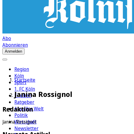
Abo
Abonnieren
Anmelden
Region
Köln
Startseite
Sport
1. FC Köln
Janina Rossignol
Erleben
Ratgeber
Redaktion
Aus aller Welt
Politik
Wirtschaft
Janina Rossignol
Newsletter