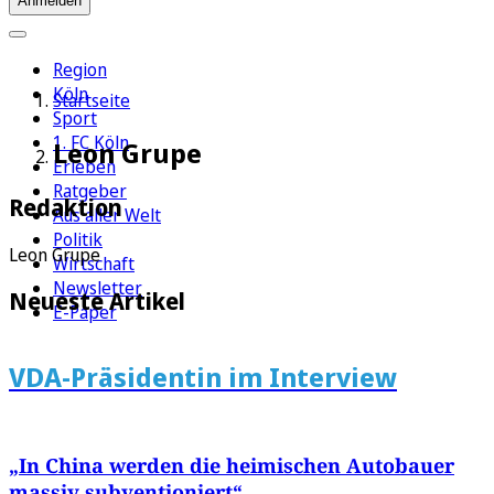
Anmelden
Region
Köln
Startseite
Sport
1. FC Köln
Leon Grupe
Erleben
Ratgeber
Redaktion
Aus aller Welt
Politik
Leon Grupe
Wirtschaft
Newsletter
Neueste Artikel
E-Paper
VDA-Präsidentin im Interview
„In China werden die heimischen Autobauer
massiv subventioniert“