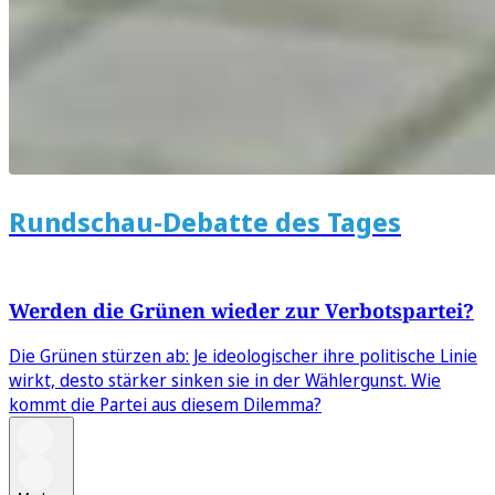
Rundschau-Debatte des Tages
Werden die Grünen wieder zur Verbotspartei?
Die Grünen stürzen ab: Je ideologischer ihre politische Linie
wirkt, desto stärker sinken sie in der Wählergunst. Wie
kommt die Partei aus diesem Dilemma?