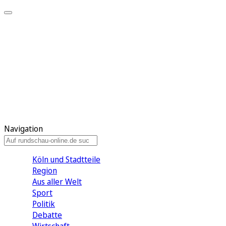
Meine KR
Meine Artikel
Meine Region
Meine Newsletter
Gewinnspiele
Mein Rundschau PLUS
Mein E-Paper
Navigation
Köln und Stadtteile
Region
Aus aller Welt
Sport
Politik
Debatte