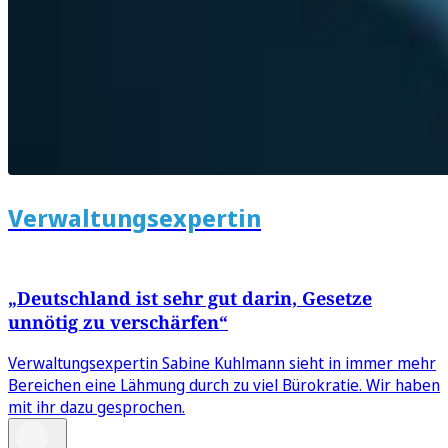
Verwaltungsexpertin
„Deutschland ist sehr gut darin, Gesetze
unnötig zu verschärfen“
Verwaltungsexpertin Sabine Kuhlmann sieht in immer mehr
Bereichen eine Lähmung durch zu viel Bürokratie. Wir haben
mit ihr dazu gesprochen.