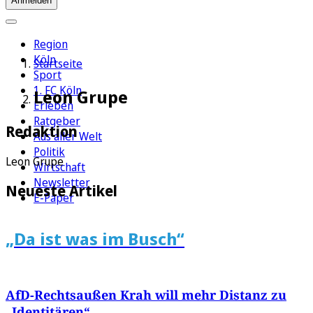
Anmelden
Region
Köln
Startseite
Sport
1. FC Köln
Leon Grupe
Erleben
Ratgeber
Redaktion
Aus aller Welt
Politik
Leon Grupe
Wirtschaft
Newsletter
Neueste Artikel
E-Paper
„Da ist was im Busch“
AfD-Rechtsaußen Krah will mehr Distanz zu
„Identitären“