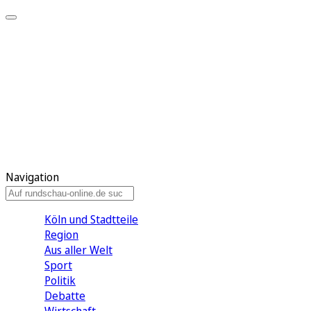
Meine KR
Meine Artikel
Meine Region
Meine Newsletter
Gewinnspiele
Mein Rundschau PLUS
Mein E-Paper
Navigation
Köln und Stadtteile
Region
Aus aller Welt
Sport
Politik
Debatte