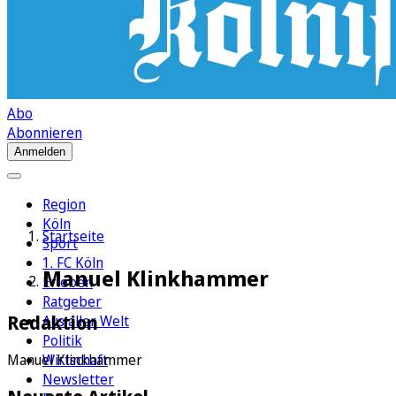
Abo
Abonnieren
Anmelden
Region
Köln
Startseite
Sport
1. FC Köln
Manuel Klinkhammer
Erleben
Ratgeber
Redaktion
Aus aller Welt
Politik
Wirtschaft
Manuel Klinkhammer
Newsletter