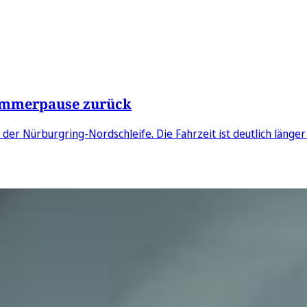
Sommerpause zurück
r Nürburgring-Nordschleife. Die Fahrzeit ist deutlich länger a