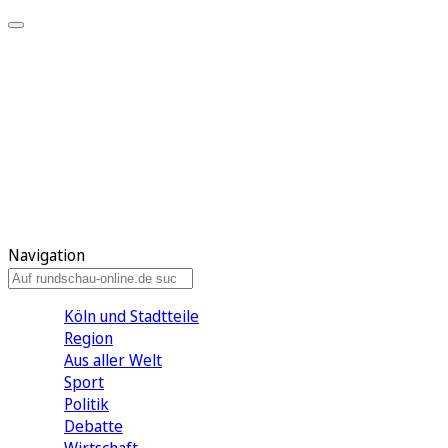
Meine KR
Meine Artikel
Meine Region
Meine Newsletter
Gewinnspiele
Mein Rundschau PLUS
Mein E-Paper
Navigation
Köln und Stadtteile
Region
Aus aller Welt
Sport
Politik
Debatte