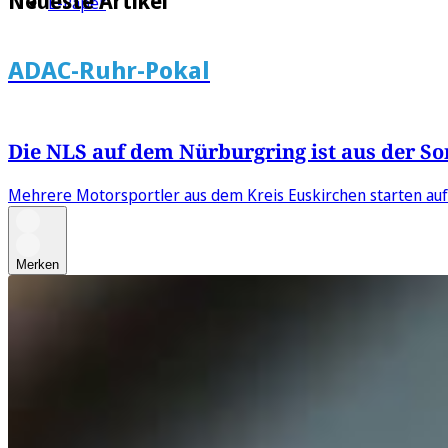
Neueste Artikel
E-Paper
ADAC-Ruhr-Pokal
Die NLS auf dem Nürburgring ist aus der 
Mehrere Motorsportler aus dem Kreis Euskirchen starten auf de
Merken