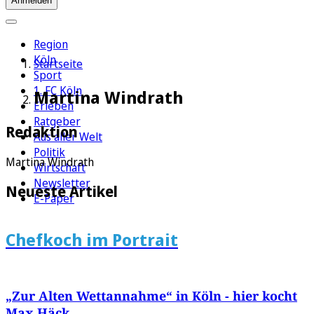
Anmelden
Region
Köln
Startseite
Sport
1. FC Köln
Martina Windrath
Erleben
Ratgeber
Redaktion
Aus aller Welt
Politik
Martina Windrath
Wirtschaft
Newsletter
Neueste Artikel
E-Paper
Chefkoch im Portrait
„Zur Alten Wettannahme“ in Köln - hier kocht
Max Häck