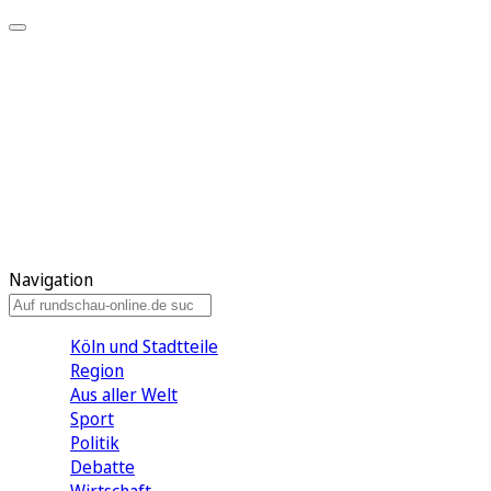
Meine KR
Meine Artikel
Meine Region
Meine Newsletter
Gewinnspiele
Mein Rundschau PLUS
Mein E-Paper
Navigation
Köln und Stadtteile
Region
Aus aller Welt
Sport
Politik
Debatte