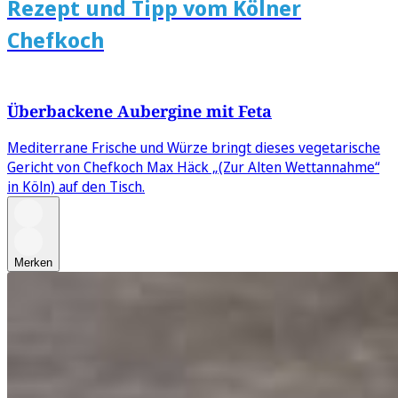
Rezept und Tipp vom Kölner
Chefkoch
Überbackene Aubergine mit Feta
Mediterrane Frische und Würze bringt dieses vegetarische
Gericht von Chefkoch Max Häck „(Zur Alten Wettannahme“
in Köln) auf den Tisch.
Merken