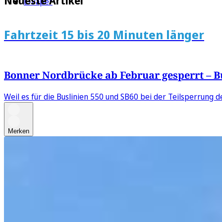
Neueste Artikel
E-Paper
Fahrtzeit 15 bis 20 Minuten länger
Bonner Nordbrücke ab Februar gesperrt – 
Weil es für die Buslinien 550 und SB60 bei der Teilsperrun
Merken