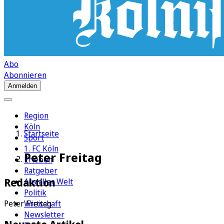
Abo
Abonnieren
Anmelden
Region
Köln
Startseite
Sport
1. FC Köln
Peter Freitag
Erleben
Ratgeber
Redaktion
Aus aller Welt
Politik
Wirtschaft
Peter Freitag
Newsletter