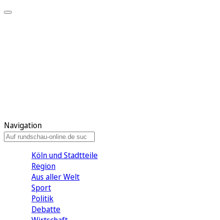
Meine KR
Meine Artikel
Meine Region
Meine Newsletter
Gewinnspiele
Mein Rundschau PLUS
Mein E-Paper
Navigation
Köln und Stadtteile
Region
Aus aller Welt
Sport
Politik
Debatte