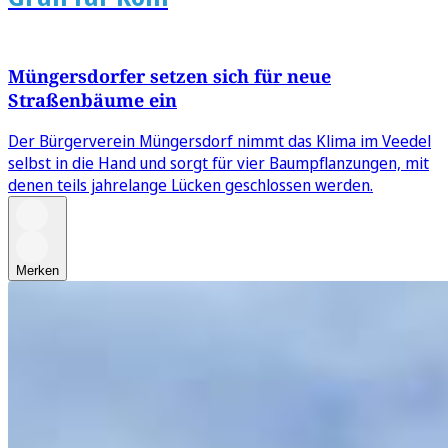
Müngersdorfer setzen sich für neue
Straßenbäume ein
Der Bürgerverein Müngersdorf nimmt das Klima im Veedel
selbst in die Hand und sorgt für vier Baumpflanzungen, mit
denen teils jahrelange Lücken geschlossen werden.
Merken