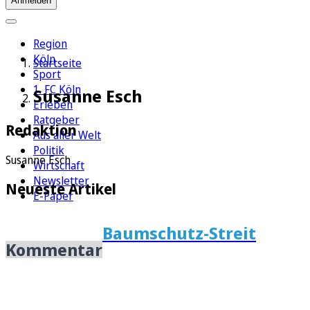
Anmelden
Region
Köln
Startseite
Sport
1. FC Köln
Susanne Esch
Erleben
Ratgeber
Redaktion
Aus aller Welt
Politik
Susanne Esch
Wirtschaft
Newsletter
Neueste Artikel
E-Paper
Baumschutz-Streit
Kommentar