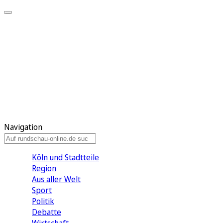
Meine KR
Meine Artikel
Meine Region
Meine Newsletter
Gewinnspiele
Mein Rundschau PLUS
Mein E-Paper
Navigation
Köln und Stadtteile
Region
Aus aller Welt
Sport
Politik
Debatte