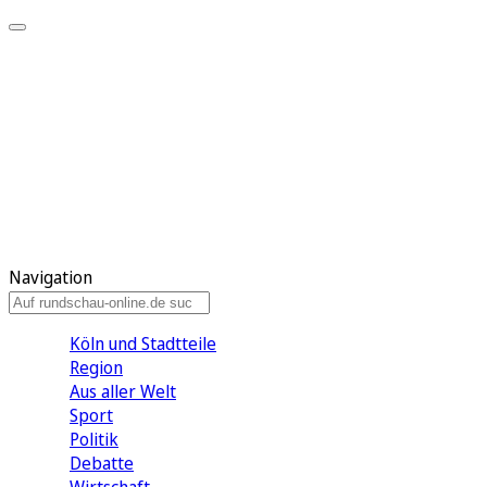
Meine KR
Meine Artikel
Meine Region
Meine Newsletter
Gewinnspiele
Mein Rundschau PLUS
Mein E-Paper
Navigation
Köln und Stadtteile
Region
Aus aller Welt
Sport
Politik
Debatte