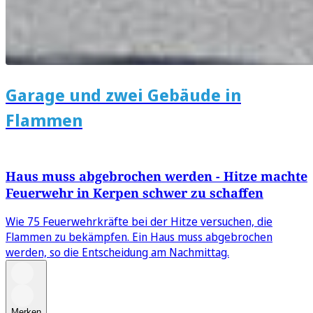
Garage und zwei Gebäude in
Flammen
Haus muss abgebrochen werden - Hitze machte
Feuerwehr in Kerpen schwer zu schaffen
Wie 75 Feuerwehrkräfte bei der Hitze versuchen, die
Flammen zu bekämpfen. Ein Haus muss abgebrochen
werden, so die Entscheidung am Nachmittag.
Merken