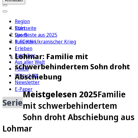
Anmelden
Region
Köln
Startseite
Sport
Das Beste aus 2025
1. FC Köln
Russisch-Ukrainischer Krieg
Erleben
Lohmar: Familie mit
Ratgeber
Aus aller Welt
schwerbehindertem Sohn droht
Politik
Abschiebung
Wirtschaft
Newsletter
E-Paper
Meistgelesen 2025
Familie
Serie
mit schwerbehindertem
Sohn droht Abschiebung aus
Lohmar