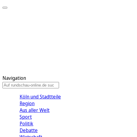
Meine KR
Meine Artikel
Meine Region
Meine Newsletter
Gewinnspiele
Mein Rundschau PLUS
Mein E-Paper
Navigation
Köln und Stadtteile
Region
Aus aller Welt
Sport
Politik
Debatte