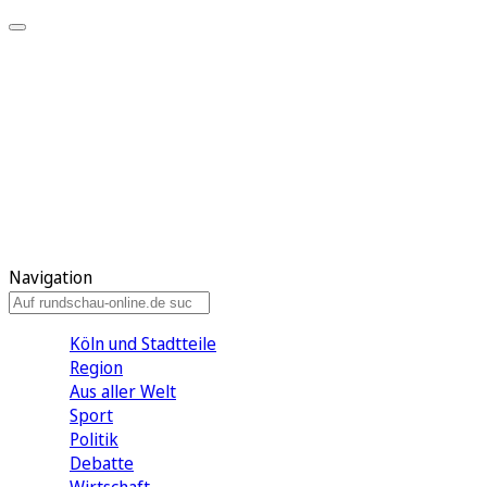
Meine KR
Meine Artikel
Meine Region
Meine Newsletter
Gewinnspiele
Mein Rundschau PLUS
Mein E-Paper
Navigation
Köln und Stadtteile
Region
Aus aller Welt
Sport
Politik
Debatte