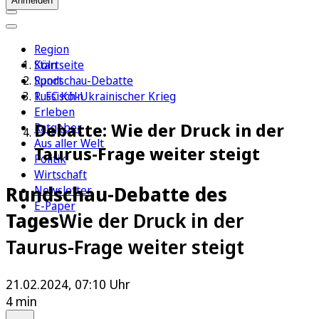
Anmelden
Region
Köln
Startseite
Sport
Rundschau-Debatte
1. FC Köln
Russisch-Ukrainischer Krieg
Erleben
Debatte: Wie der Druck in der
Ratgeber
Aus aller Welt
Taurus-Frage weiter steigt
Politik
Wirtschaft
Rundschau-Debatte des
Newsletter
E-Paper
Tages
Wie der Druck in der
Taurus-Frage weiter steigt
21.02.2024, 07:10 Uhr
4 min
Auf Google bevorzugen