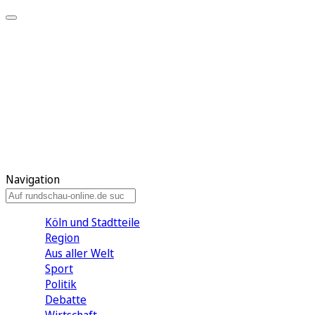
Meine KR
Meine Artikel
Meine Region
Meine Newsletter
Gewinnspiele
Mein Rundschau PLUS
Mein E-Paper
Navigation
Köln und Stadtteile
Region
Aus aller Welt
Sport
Politik
Debatte