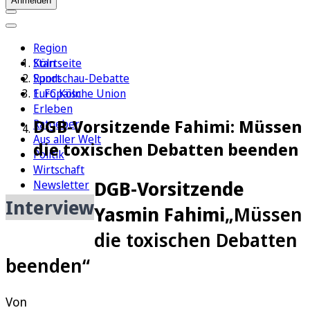
Anmelden
Region
Köln
Startseite
Sport
Rundschau-Debatte
1. FC Köln
Europäische Union
Erleben
DGB-Vorsitzende Fahimi: Müssen
Ratgeber
Aus aller Welt
die toxischen Debatten beenden
Politik
Wirtschaft
DGB-Vorsitzende
Newsletter
E-Paper
Interview
Yasmin Fahimi
„Müssen
die toxischen Debatten
beenden“
Von