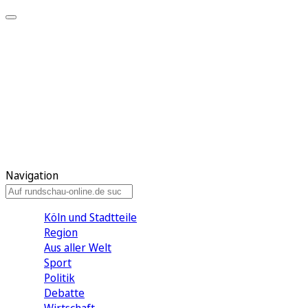
Meine KR
Meine Artikel
Meine Region
Meine Newsletter
Gewinnspiele
Mein Rundschau PLUS
Mein E-Paper
Navigation
Köln und Stadtteile
Region
Aus aller Welt
Sport
Politik
Debatte