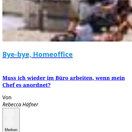
Bye-bye, Homeoffice
Muss ich wieder im Büro arbeiten, wenn mein
Chef es anordnet?
Von
Rebecca Häfner
Merken