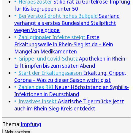
Herpes zoster
Stiko rät zu Gürtelrose-Impfung
für Risikogruppen unter 50
Bei Verstoß droht hohes Bußgeld
Saarland
verhängt als erstes Bundesland Stallpflicht
wegen Vogelgrippe
Zahl grippaler Infekte steigt
Erste
Erkältungswelle in Rhein-Sieg ist da – Kein
Mangel an Medikamenten
Grippe- und Covid-Schutz
Apotheken in Rhein-
Erft impfen bis zum späten Abend
Start der Erkältungssaison
Erkältung, Grippe,
Corona – Was zu dieser Saison wichtig ist
Zahlen des RKI
Neuer Höchststand an Syphilis-
Infektionen in Deutschland
Invasives Insekt
Asiatische Tigermücke jetzt
auch im Rhein-Sieg-Kreis entdeckt
Thema:
Impfung
Mehr anzeigen