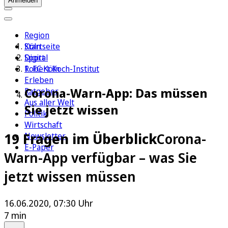
Anmelden
Region
Köln
Startseite
Sport
Digital
1. FC Köln
Robert Koch-Institut
Erleben
Corona-Warn-App: Das müssen
Ratgeber
Aus aller Welt
Sie jetzt wissen
Politik
Wirtschaft
19 Fragen im Überblick
Corona-
Newsletter
E-Paper
Warn-App verfügbar – was Sie
jetzt wissen müssen
16.06.2020, 07:30 Uhr
7 min
Auf Google bevorzugen