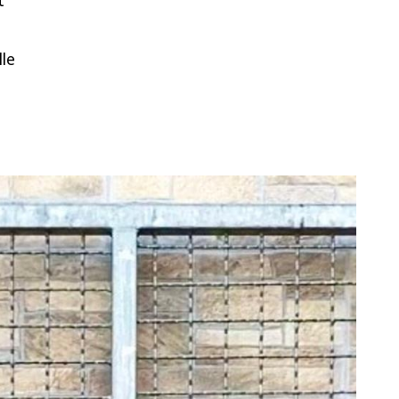
t
lle