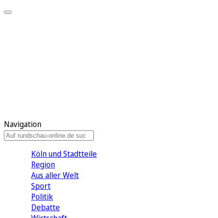
Meine KR
Meine Artikel
Meine Region
Meine Newsletter
Gewinnspiele
Mein Rundschau PLUS
Mein E-Paper
Navigation
Köln und Stadtteile
Region
Aus aller Welt
Sport
Politik
Debatte