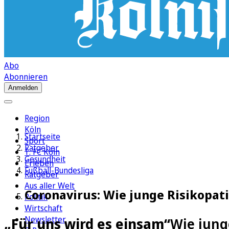
Abo
Abonnieren
Anmelden
Region
Köln
Startseite
Sport
Ratgeber
1. FC Köln
Gesundheit
Erleben
Fußball-Bundesliga
Ratgeber
Aus aller Welt
Coronavirus: Wie junge Risikopat
Politik
Wirtschaft
Newsletter
„Für uns wird es einsam“
Wie jung