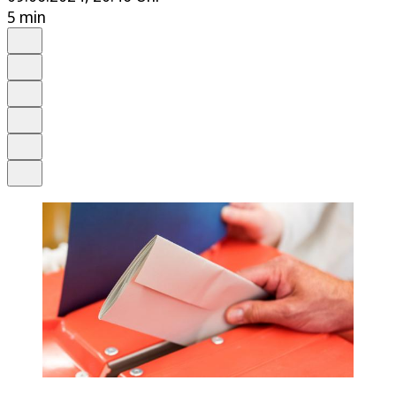
5 min
Auf Google bevorzugen
Anhören
Schrift
Merken
Drucken
Teilen