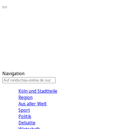
Meine KR
Meine Artikel
Meine Region
Meine Newsletter
Gewinnspiele
Mein Rundschau PLUS
Mein E-Paper
Navigation
Köln und Stadtteile
Region
Aus aller Welt
Sport
Politik
Debatte