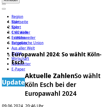
Anmelden
Region
Köln
Startseite
Sport
Köln
1. FC Köln
Chorweiler
Erleben
Esch/Auweiler
Ratgeber
Europäische Union
Aus aller Welt
Europawahl 2024: So wählt Köln-
Politik
Wirtschaft
Esch
Newsletter
E-Paper
Aktuelle Zahlen
So wählt
Update
Köln Esch bei der
Europawahl 2024
09.06.2024, 20:46 Uhr