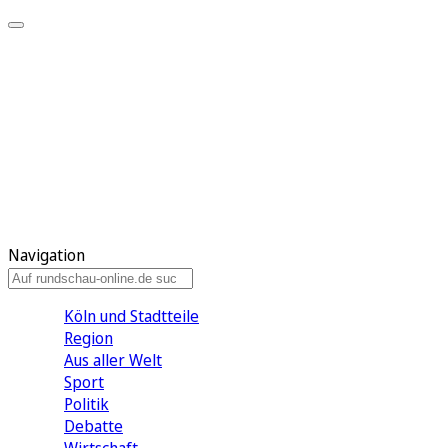
Meine KR
Meine Artikel
Meine Region
Meine Newsletter
Gewinnspiele
Mein Rundschau PLUS
Mein E-Paper
Navigation
Köln und Stadtteile
Region
Aus aller Welt
Sport
Politik
Debatte