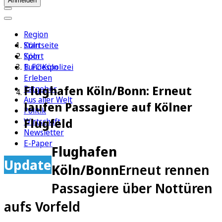
Anmelden
Region
Köln
Startseite
Sport
Köln
1. FC Köln
Bundespolizei
Erleben
Flughafen Köln/Bonn: Erneut
Ratgeber
Aus aller Welt
laufen Passagiere auf Kölner
Politik
Flugfeld
Wirtschaft
Newsletter
E-Paper
Flughafen
Update
Köln/Bonn
Erneut rennen
Passagiere über Nottüren
aufs Vorfeld