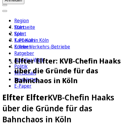
Anmelden
Region
Köln
Startseite
Sport
Köln
1. FC Köln
Karneval in Köln
Erleben
Kölner Verkehrs-Betriebe
Ratgeber
Elfter Elfter: KVB-Chefin Haaks
Aus aller Welt
Politik
über die Gründe für das
Wirtschaft
Bahnchaos in Köln
Newsletter
E-Paper
Elfter Elfter
KVB-Chefin Haaks
über die Gründe für das
Bahnchaos in Köln