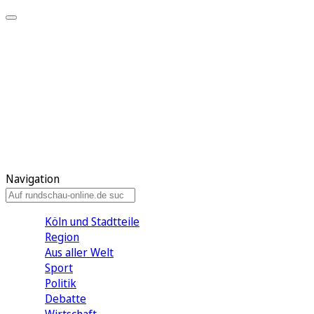
Meine KR
Meine Artikel
Meine Region
Meine Newsletter
Gewinnspiele
Mein Rundschau PLUS
Mein E-Paper
Navigation
Köln und Stadtteile
Region
Aus aller Welt
Sport
Politik
Debatte