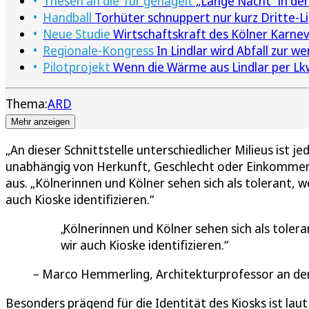
Thesen an die Tür genagelt
„Lange Nacht“ in der
Handball
Torhüter schnuppert nur kurz Dritte-L
Neue Studie
Wirtschaftskraft des Kölner Karneva
Regionale-Kongress
In Lindlar wird Abfall zur w
Pilotprojekt
Wenn die Wärme aus Lindlar per Lkw
Thema:
ARD
Mehr anzeigen
„An dieser Schnittstelle unterschiedlicher Milieus ist
unabhängig von Herkunft, Geschlecht oder Einkommen“
aus. „Kölnerinnen und Kölner sehen sich als tolerant,
auch Kioske identifizieren.“
Kölnerinnen und Kölner sehen sich als toler
wir auch Kioske identifizieren.
Marco Hemmerling, Architekturprofessor an de
Besonders prägend für die Identität des Kiosks ist la