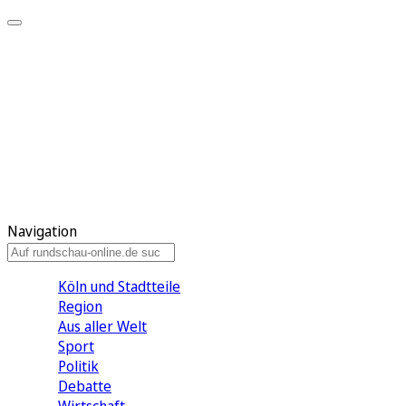
Meine KR
Meine Artikel
Meine Region
Meine Newsletter
Gewinnspiele
Mein Rundschau PLUS
Mein E-Paper
Navigation
Köln und Stadtteile
Region
Aus aller Welt
Sport
Politik
Debatte