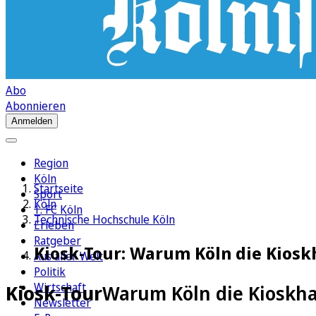
Abo
Abonnieren
Anmelden
Region
Köln
Startseite
Sport
Köln
1. FC Köln
Technische Hochschule Köln
Erleben
Ratgeber
Kiosk-Tour: Warum Köln die Kiosk
Aus aller Welt
Politik
Wirtschaft
Kiosk-Tour
Warum Köln die Kioskha
Newsletter