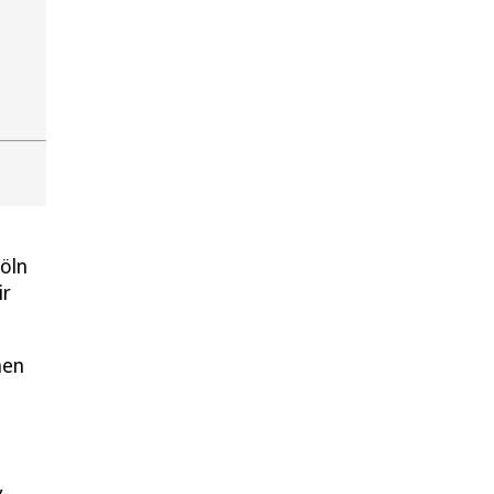
öln
ir
nen
,