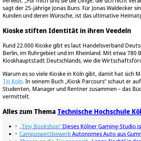
verliebt. „Für mich sind sie die Dinge, die sich nicht v
sagt der 25-jährige Jonas Buns. Für Jonas Waldecker sin
Kunden und deren Wünsche, ist das ultimative Heimatge
Kioske stiften Identität in ihren Veedeln
Rund 22.000 Kioske gibt es laut Handelsverband Deuts
Berlin, im Ruhrgebiet und im Rheinland. Mit etwa 780 
Kioskhauptstadt Deutschlands, wie die Wirtschaftsförd
Warum es so viele Kioske in Köln gibt, damit hat sich
TH Köln
. In seinem Buch „Kiosk Parcours“ schaut er 
Studenten, Manager und Rentner zusammen – das Büdc
vermittelt.
Alles zum Thema
Technische Hochschule Kö
„Tiny Bookshop“
Dieses Kölner Gaming-Studio is
Campuswettbewerb
Autonomes Auto aus Gumme