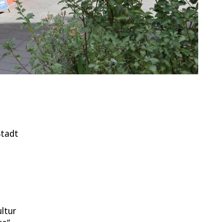
Stadt
ltur