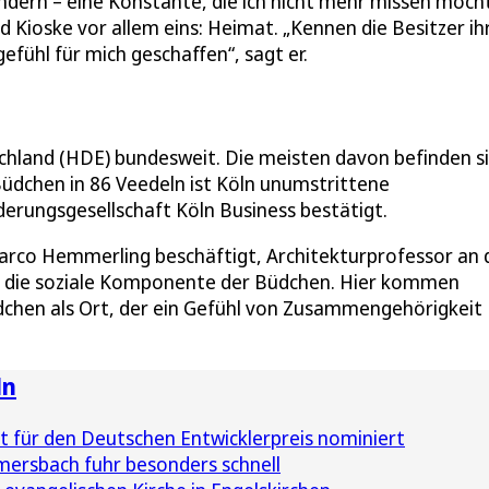
erändern – eine Konstante, die ich nicht mehr missen möch
d Kioske vor allem eins: Heimat. „Kennen die Besitzer ih
fühl für mich geschaffen“, sagt er.
chland (HDE) bundesweit. Die meisten davon befinden si
Büdchen in 86 Veedeln ist Köln unumstrittene
erungsgesellschaft Köln Business bestätigt.
 Marco Hemmerling beschäftigt, Architekturprofessor an 
auf die soziale Komponente der Büdchen. Hier kommen
hen als Ort, der ein Gefühl von Zusammengehörigkeit
ln
t für den Deutschen Entwicklerpreis nominiert
rsbach fuhr besonders schnell