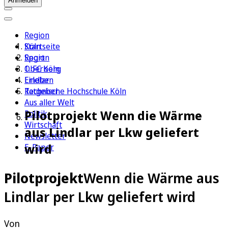
Anmelden
Region
Köln
Startseite
Sport
Region
1. FC Köln
Oberberg
Erleben
Lindlar
Ratgeber
Technische Hochschule Köln
Aus aller Welt
Pilotprojekt Wenn die Wärme
Politik
Wirtschaft
aus Lindlar per Lkw geliefert
Newsletter
wird
E-Paper
Pilotprojekt
Wenn die Wärme aus
Lindlar per Lkw geliefert wird
Von