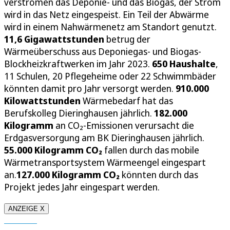
verstromen das Deponie- und das Biogas, der Strom
wird in das Netz eingespeist. Ein Teil der Abwärme
wird in einem Nahwärmenetz am Standort genutzt.
11,6 Gigawattstunden
betrug der
Wärmeüberschuss aus Deponiegas- und Biogas-
Blockheizkraftwerken im Jahr 2023.
650 Haushalte
,
11 Schulen, 20 Pflegeheime oder 22 Schwimmbäder
könnten damit pro Jahr versorgt werden.
910.000
Kilowattstunden
Wärmebedarf hat das
Berufskolleg Dieringhausen jährlich.
182.000
Kilogramm
an CO₂-Emissionen verursacht die
Erdgasversorgung am BK Dieringhausen jährlich.
55.000 Kilogramm CO₂
fallen durch das mobile
Wärmetransportsystem Wärmeengel eingespart
an.
127.000 Kilogramm CO₂
könnten durch das
Projekt jedes Jahr eingespart werden.
ANZEIGE X