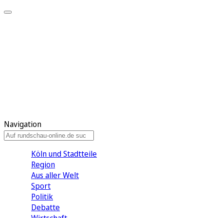
Meine KR
Meine Artikel
Meine Region
Meine Newsletter
Gewinnspiele
Mein Rundschau PLUS
Mein E-Paper
Navigation
Köln und Stadtteile
Region
Aus aller Welt
Sport
Politik
Debatte