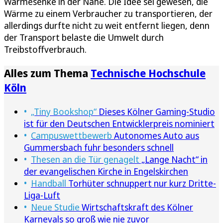
Wärmesenke in der Nähe. Die Idee sei gewesen, die
Wärme zu einem Verbraucher zu transportieren, der
allerdings durfte nicht zu weit entfernt liegen, denn
der Transport belaste die Umwelt durch
Treibstoffverbrauch.
Alles zum Thema
Technische Hochschule
Köln
„Tiny Bookshop“
Dieses Kölner Gaming-Studio
ist für den Deutschen Entwicklerpreis nominiert
Campuswettbewerb
Autonomes Auto aus
Gummersbach fuhr besonders schnell
Thesen an die Tür genagelt
„Lange Nacht“ in
der evangelischen Kirche in Engelskirchen
Handball
Torhüter schnuppert nur kurz Dritte-
Liga-Luft
Neue Studie
Wirtschaftskraft des Kölner
Karnevals so groß wie nie zuvor