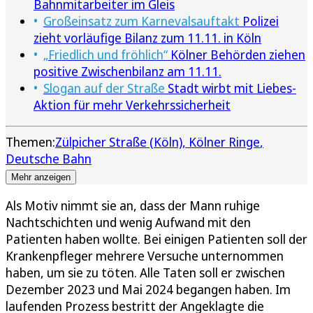
Bahnmitarbeiter im Gleis
Großeinsatz zum Karnevalsauftakt
Polizei
zieht vorläufige Bilanz zum 11.11. in Köln
„Friedlich und fröhlich“
Kölner Behörden ziehen
positive Zwischenbilanz am 11.11.
Slogan auf der Straße
Stadt wirbt mit Liebes-
Aktion für mehr Verkehrssicherheit
Themen:
Zülpicher Straße (Köln)
Kölner Ringe
Deutsche Bahn
Mehr anzeigen
Als Motiv nimmt sie an, dass der Mann ruhige
Nachtschichten und wenig Aufwand mit den
Patienten haben wollte. Bei einigen Patienten soll der
Krankenpfleger mehrere Versuche unternommen
haben, um sie zu töten. Alle Taten soll er zwischen
Dezember 2023 und Mai 2024 begangen haben. Im
laufenden Prozess bestritt der Angeklagte die