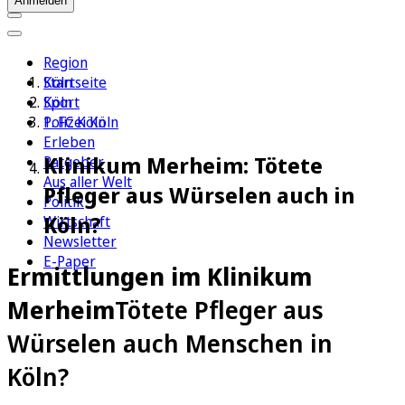
Anmelden
Region
Köln
Startseite
Sport
Köln
1. FC Köln
Polizei Köln
Erleben
Klinikum Merheim: Tötete
Ratgeber
Aus aller Welt
Pfleger aus Würselen auch in
Politik
Köln?
Wirtschaft
Newsletter
E-Paper
Ermittlungen im Klinikum
Merheim
Tötete Pfleger aus
Würselen auch Menschen in
Köln?