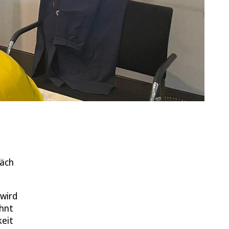
räch
 wird
ehnt
keit