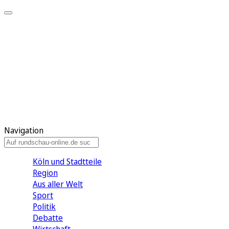
Meine KR
Meine Artikel
Meine Region
Meine Newsletter
Gewinnspiele
Mein Rundschau PLUS
Mein E-Paper
Navigation
Köln und Stadtteile
Region
Aus aller Welt
Sport
Politik
Debatte