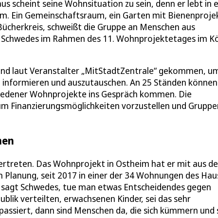
 scheint seine Wohnsituation zu sein, denn er lebt in e
m. Ein Gemeinschaftsraum, ein Garten mit Bienenproje
 Bücherkreis, schweißt die Gruppe an Menschen aus
 Schwedes im Rahmen des 11. Wohnprojektetages im Kö
sind laut Veranstalter „MitStadtZentrale“ gekommen, um
u informieren und auszutauschen. An 25 Ständen können
hiedener Wohnprojekte ins Gespräch kommen. Die
m Finanzierungsmöglichkeiten vorzustellen und Gruppen
men
ertreten. Das Wohnprojekt in Ostheim hat er mit aus de
 Planung, seit 2017 in einer der 34 Wohnungen des Hau
n, sagt Schwedes, tue man etwas Entscheidendes gegen
blik verteilten, erwachsenen Kinder, sei das sehr
passiert, dann sind Menschen da, die sich kümmern und 