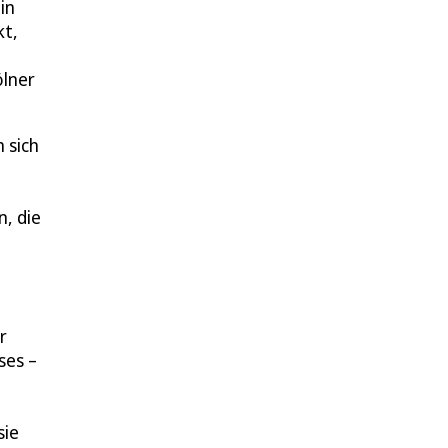
in
kt,
lner
 sich
, die
r
ses –
sie