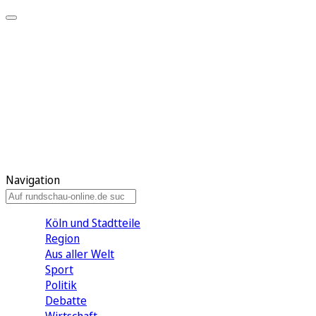
Meine KR
Meine Artikel
Meine Region
Meine Newsletter
Gewinnspiele
Mein Rundschau PLUS
Mein E-Paper
Navigation
Köln und Stadtteile
Region
Aus aller Welt
Sport
Politik
Debatte