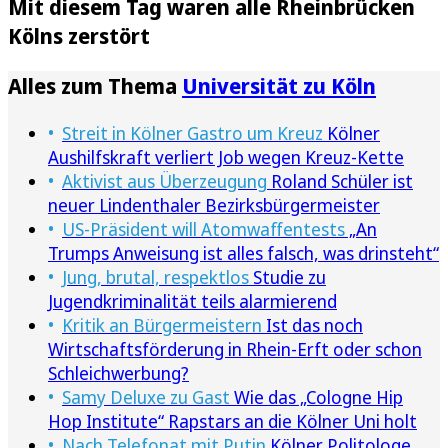
Mit diesem Tag waren alle Rheinbrücken
Kölns zerstört
Alles zum Thema
Universität zu Köln
Streit in Kölner Gastro um Kreuz
Kölner
Aushilfskraft verliert Job wegen Kreuz-Kette
Aktivist aus Überzeugung
Roland Schüler ist
neuer Lindenthaler Bezirksbürgermeister
US-Präsident will Atomwaffentests
„An
Trumps Anweisung ist alles falsch, was drinsteht“
Jung, brutal, respektlos
Studie zu
Jugendkriminalität teils alarmierend
Kritik an Bürgermeistern
Ist das noch
Wirtschaftsförderung in Rhein-Erft oder schon
Schleichwerbung?
Samy Deluxe zu Gast
Wie das „Cologne Hip
Hop Institute“ Rapstars an die Kölner Uni holt
Nach Telefonat mit Putin
Kölner Politologe