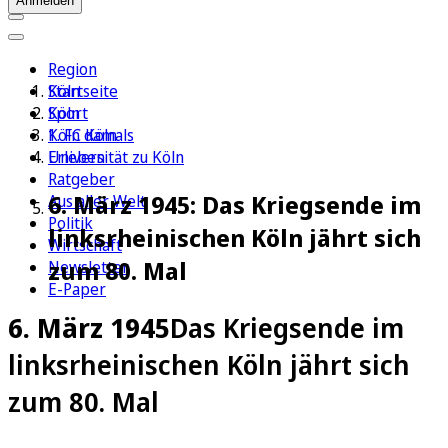
Anmelden
Region
Köln
Startseite
Sport
Köln
1. FC Köln
Köln damals
Erleben
Universität zu Köln
Ratgeber
6. März 1945: Das Kriegsende im
Aus aller Welt
Politik
linksrheinischen Köln jährt sich
Wirtschaft
zum 80. Mal
Newsletter
E-Paper
6. März 1945
Das Kriegsende im
linksrheinischen Köln jährt sich
zum 80. Mal