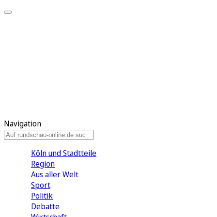
Meine KR
Meine Artikel
Meine Region
Meine Newsletter
Gewinnspiele
Mein Rundschau PLUS
Mein E-Paper
Navigation
Köln und Stadtteile
Region
Aus aller Welt
Sport
Politik
Debatte