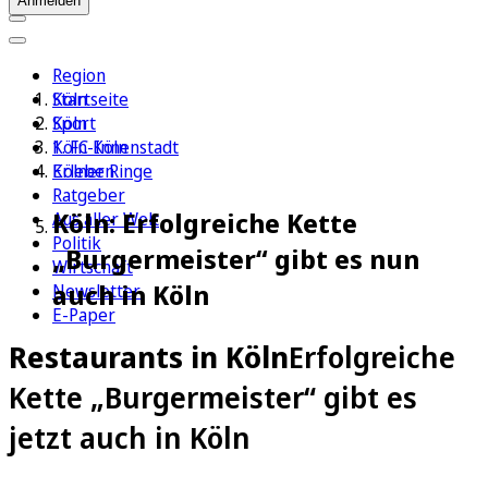
Anmelden
Region
Köln
Startseite
Sport
Köln
1. FC Köln
Köln-Innenstadt
Erleben
Kölner Ringe
Ratgeber
Köln: Erfolgreiche Kette
Aus aller Welt
Politik
„Burgermeister“ gibt es nun
Wirtschaft
auch in Köln
Newsletter
E-Paper
Restaurants in Köln
Erfolgreiche
Kette „Burgermeister“ gibt es
jetzt auch in Köln