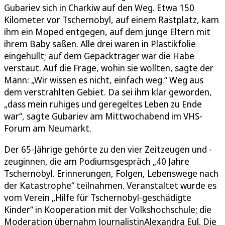
Gubariev sich in Charkiw auf den Weg. Etwa 150
Kilometer vor Tschernobyl, auf einem Rastplatz, kam
ihm ein Moped entgegen, auf dem junge Eltern mit
ihrem Baby saßen. Alle drei waren in Plastikfolie
eingehüllt; auf dem Gepäckträger war die Habe
verstaut. Auf die Frage, wohin sie wollten, sagte der
Mann: „Wir wissen es nicht, einfach weg.“ Weg aus
dem verstrahlten Gebiet. Da sei ihm klar geworden,
„dass mein ruhiges und geregeltes Leben zu Ende
war“, sagte Gubariev am Mittwochabend im VHS-
Forum am Neumarkt.
Der 65-Jährige gehörte zu den vier Zeitzeugen und -
zeuginnen, die am Podiumsgespräch „40 Jahre
Tschernobyl. Erinnerungen, Folgen, Lebenswege nach
der Katastrophe“ teilnahmen. Veranstaltet wurde es
vom Verein „Hilfe für Tschernobyl-geschädigte
Kinder“ in Kooperation mit der Volkshochschule; die
Moderation übernahm JournalistinAlexandra Eul. Die