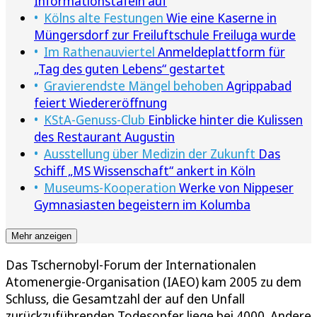
Informationstafeln auf
Kölns alte Festungen
Wie eine Kaserne in
Müngersdorf zur Freiluftschule Freiluga wurde
Im Rathenauviertel
Anmeldeplattform für
„Tag des guten Lebens“ gestartet
Gravierendste Mängel behoben
Agrippabad
feiert Wiedereröffnung
KStA-Genuss-Club
Einblicke hinter die Kulissen
des Restaurant Augustin
Ausstellung über Medizin der Zukunft
Das
Schiff „MS Wissenschaft“ ankert in Köln
Museums-Kooperation
Werke von Nippeser
Gymnasiasten begeistern im Kolumba
Mehr anzeigen
Das Tschernobyl-Forum der Internationalen
Atomenergie-Organisation (IAEO) kam 2005 zu dem
Schluss, die Gesamtzahl der auf den Unfall
zurückzuführenden Todesopfer liege bei 4000. Andere