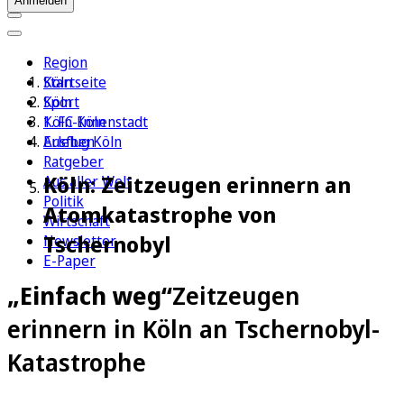
Anmelden
Region
Köln
Startseite
Sport
Köln
1. FC Köln
Köln-Innenstadt
Erleben
Ausflug Köln
Ratgeber
Köln: Zeitzeugen erinnern an
Aus aller Welt
Politik
Atomkatastrophe von
Wirtschaft
Tschernobyl
Newsletter
E-Paper
„Einfach weg“
Zeitzeugen
erinnern in Köln an Tschernobyl-
Katastrophe