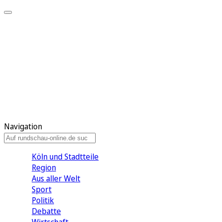
Meine KR
Meine Artikel
Meine Region
Meine Newsletter
Gewinnspiele
Mein Rundschau PLUS
Mein E-Paper
Navigation
Köln und Stadtteile
Region
Aus aller Welt
Sport
Politik
Debatte