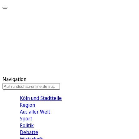
Meine KR
Meine Artikel
Meine Region
Meine Newsletter
Gewinnspiele
Mein Rundschau PLUS
Mein E-Paper
Navigation
Köln und Stadtteile
Region
Aus aller Welt
Sport
Politik
Debatte