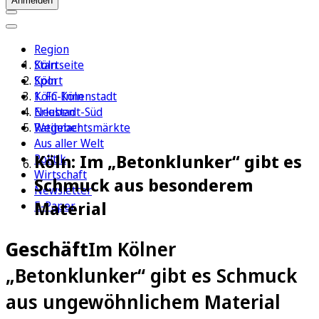
Anmelden
Region
Köln
Startseite
Sport
Köln
1. FC Köln
Köln-Innenstadt
Erleben
Neustadt-Süd
Ratgeber
Weihnachtsmärkte
Aus aller Welt
Köln: Im „Betonklunker“ gibt es
Politik
Wirtschaft
Schmuck aus besonderem
Newsletter
Material
E-Paper
Geschäft
Im Kölner
„Betonklunker“ gibt es Schmuck
aus ungewöhnlichem Material