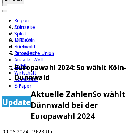
Anmelden
Region
Köln
Startseite
Sport
Köln
1. FC Köln
Mülheim
Erleben
Dünnwald
Ratgeber
Europäische Union
Aus aller Welt
Europawahl 2024: So wählt Köln-
Politik
Wirtschaft
Dünnwald
Newsletter
E-Paper
Aktuelle Zahlen
So wählt
Update
Dünnwald bei der
Europawahl 2024
09.06.2024, 19:28 Uhr