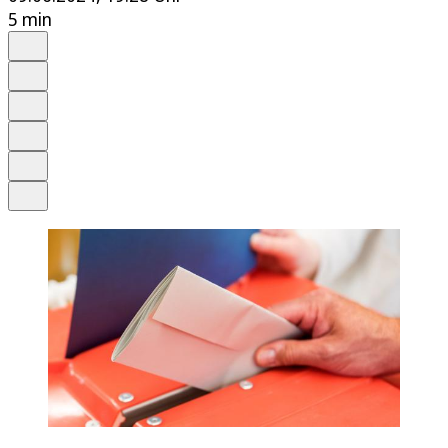
5 min
Auf Google bevorzugen
Anhören
Schrift
Merken
Drucken
Teilen