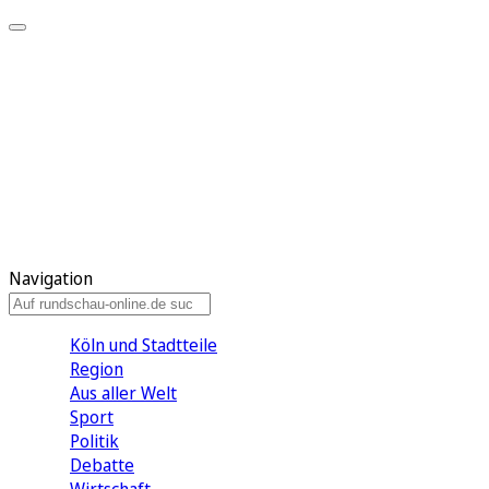
Meine KR
Meine Artikel
Meine Region
Meine Newsletter
Gewinnspiele
Mein Rundschau PLUS
Mein E-Paper
Navigation
Köln und Stadtteile
Region
Aus aller Welt
Sport
Politik
Debatte