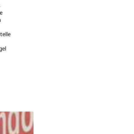
s
ie
n
telle
gel