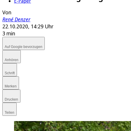
E-Paper
Von
René Denzer
22.10.2020, 14:29 Uhr
3 min
Auf Google bevorzugen
Anhören
Schrift
Merken
Drucken
Teilen