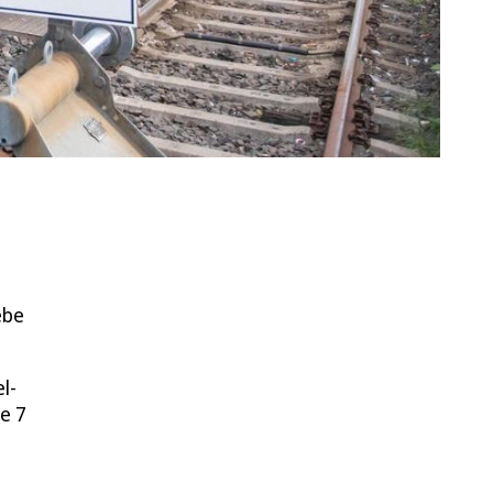
ebe
l-
ie 7