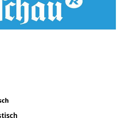
sch
stisch