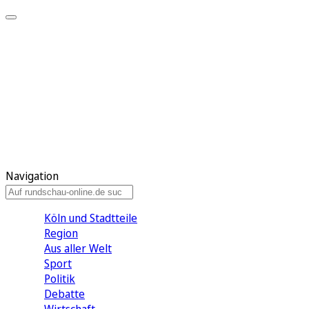
Meine KR
Meine Artikel
Meine Region
Meine Newsletter
Gewinnspiele
Mein Rundschau PLUS
Mein E-Paper
Navigation
Köln und Stadtteile
Region
Aus aller Welt
Sport
Politik
Debatte