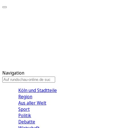
Meine KR
Meine Artikel
Meine Region
Meine Newsletter
Gewinnspiele
Mein Rundschau PLUS
Mein E-Paper
Navigation
Köln und Stadtteile
Region
Aus aller Welt
Sport
Politik
Debatte