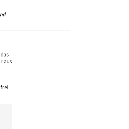
end
 das
r aus
.
frei