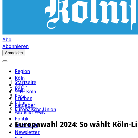
Abo
Abonnieren
Anmelden
Region
Köln
Startseite
Sport
Köln
1. FC Köln
Porz
Erleben
Libur
Ratgeber
Europäische Union
Aus aller Welt
Politik
Europawahl 2024: So wählt Köln-L
Wirtschaft
Newsletter