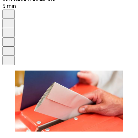
5 min
Auf Google bevorzugen
Anhören
Schrift
Merken
Drucken
Teilen