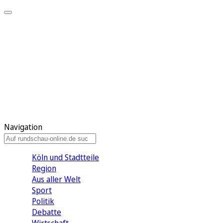
Meine KR
Meine Artikel
Meine Region
Meine Newsletter
Gewinnspiele
Mein Rundschau PLUS
Mein E-Paper
Navigation
Köln und Stadtteile
Region
Aus aller Welt
Sport
Politik
Debatte