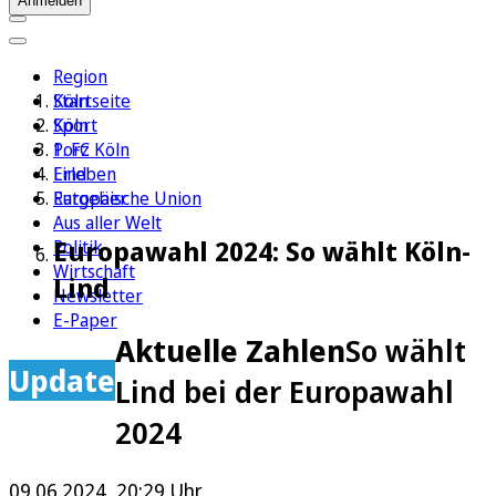
Anmelden
Region
Köln
Startseite
Sport
Köln
1. FC Köln
Porz
Erleben
Lind
Ratgeber
Europäische Union
Aus aller Welt
Europawahl 2024: So wählt Köln-
Politik
Wirtschaft
Lind
Newsletter
E-Paper
Aktuelle Zahlen
So wählt
Update
Lind bei der Europawahl
2024
09.06.2024, 20:29 Uhr