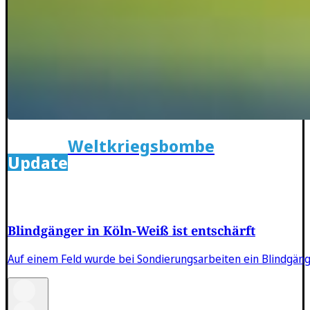
Weltkriegsbombe
Update
Blindgänger in Köln-Weiß ist entschärft
Auf einem Feld wurde bei Sondierungsarbeiten ein Blindgäng