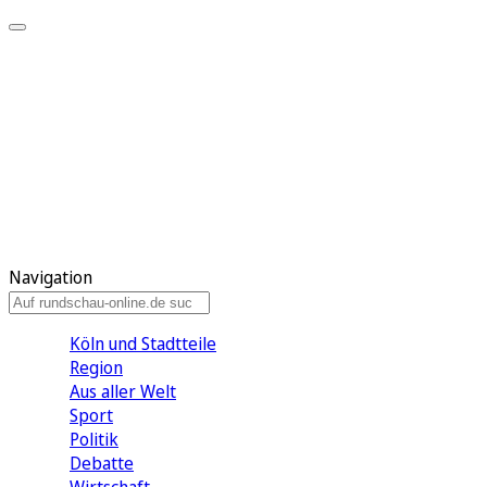
Meine KR
Meine Artikel
Meine Region
Meine Newsletter
Gewinnspiele
Mein Rundschau PLUS
Mein E-Paper
Navigation
Köln und Stadtteile
Region
Aus aller Welt
Sport
Politik
Debatte