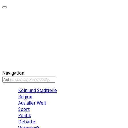
Meine KR
Meine Artikel
Meine Region
Meine Newsletter
Gewinnspiele
Mein Rundschau PLUS
Mein E-Paper
Navigation
Köln und Stadtteile
Region
Aus aller Welt
Sport
Politik
Debatte