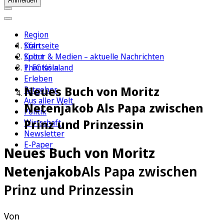
Anmelden
Region
Köln
Startseite
Sport
Kultur & Medien – aktuelle Nachrichten
1. FC Köln
Phantasialand
Erleben
Neues Buch von Moritz
Ratgeber
Aus aller Welt
Netenjakob Als Papa zwischen
Politik
Prinz und Prinzessin
Wirtschaft
Newsletter
E-Paper
Neues Buch von Moritz
Netenjakob
Als Papa zwischen
Prinz und Prinzessin
Von