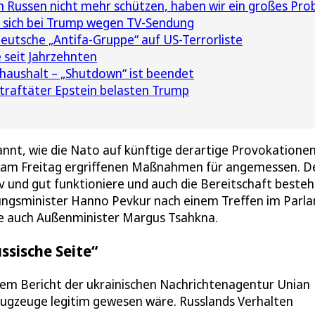
 Russen nicht mehr schützen, haben wir ein großes Pro
 sich bei Trump wegen TV-Sendung
utsche „Antifa-Gruppe“ auf US-Terrorliste
 seit Jahrzehnten
aushalt – „Shutdown“ ist beendet
traftäter Epstein belasten Trump
annt, wie die Nato auf künftige derartige Provokatione
fall am Freitag ergriffenen Maßnahmen für angemessen. D
v und gut funktioniere und auch die Bereitschaft besteh
gungsminister Hanno Pevkur nach einem Treffen im Parl
rte auch Außenminister Margus Tsahkna.
ssische Seite“
inem Bericht der ukrainischen Nachrichtenagentur Unian
lugzeuge legitim gewesen wäre. Russlands Verhalten