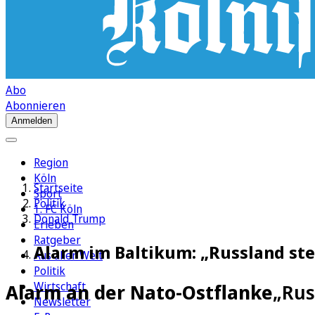
Abo
Abonnieren
Anmelden
Region
Köln
Startseite
Sport
Politik
1. FC Köln
Donald Trump
Erleben
Ratgeber
Alarm im Baltikum: „Russland steh
Aus aller Welt
Politik
Wirtschaft
Alarm an der Nato-Ostflanke
„Rus
Newsletter