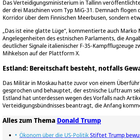
Das Verteidigungsministerium in Tallinn veröffentlicht
der drei Maschinen vom Typ MiG-31. Demnach flogen di
Korridor über dem Finnischen Meerbusen, sondern etwa
„Das ist eine glatte Lüge“, kommentierte auch Marko 
Angelegenheiten des estnischen Parlaments, die Anga
deutlicher Signale italienischer F-35-Kampfflugzeuge z
Mihkelson auf der Plattform X.
Estland: Bereitschaft besteht, notfalls Ge
Das Militär in Moskau hatte zuvor von einem Überführ
gesprochen und behauptet, der estnische Luftraum sei
Estland hat unterdessen wegen des Vorfalls nach Artik
Verteidigungsbündnisses beantragt, die Anfang komme
Alles zum Thema
Donald Trump
Ökonom über die US-Politik
Stiftet Trump bewu