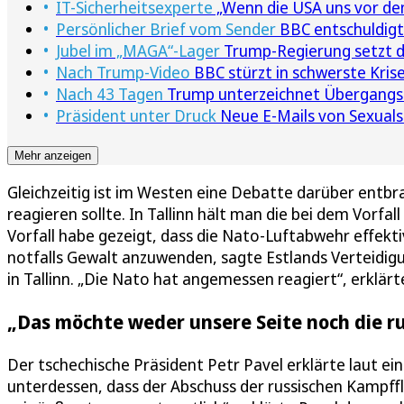
IT-Sicherheitsexperte
„Wenn die USA uns vor den
Persönlicher Brief vom Sender
BBC entschuldigt
Jubel im „MAGA“-Lager
Trump-Regierung setzt de
Nach Trump-Video
BBC stürzt in schwerste Krise
Nach 43 Tagen
Trump unterzeichnet Übergangsh
Präsident unter Druck
Neue E-Mails von Sexuals
Mehr anzeigen
Gleichzeitig ist im Westen eine Debatte darüber entbr
reagieren sollte. In Tallinn hält man die bei dem Vor
Vorfall habe gezeigt, dass die Nato-Luftabwehr effekti
notfalls Gewalt anzuwenden, sagte Estlands Verteidi
in Tallinn. „Die Nato hat angemessen reagiert“, erklä
„Das möchte weder unsere Seite noch die ru
Der tschechische Präsident Petr Pavel erklärte laut e
unterdessen, dass der Abschuss der russischen Kampff