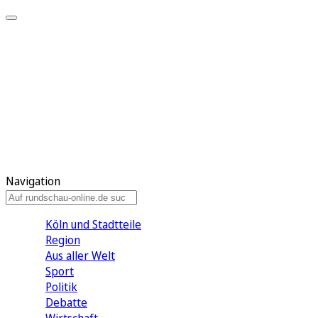
Meine KR
Meine Artikel
Meine Region
Meine Newsletter
Gewinnspiele
Mein Rundschau PLUS
Mein E-Paper
Navigation
Köln und Stadtteile
Region
Aus aller Welt
Sport
Politik
Debatte