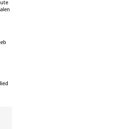
oute
nalen
ieb
lied