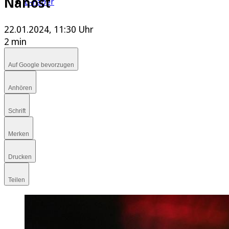
Nahost
E-Paper
22.01.2024, 11:30 Uhr
2 min
Auf Google bevorzugen
Anhören
Schrift
Merken
Drucken
Teilen