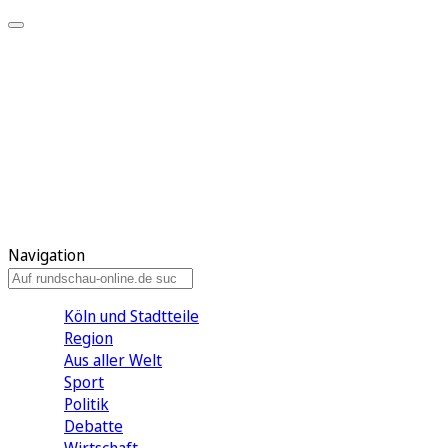
Meine KR
Meine Artikel
Meine Region
Meine Newsletter
Gewinnspiele
Mein Rundschau PLUS
Mein E-Paper
Navigation
Köln und Stadtteile
Region
Aus aller Welt
Sport
Politik
Debatte