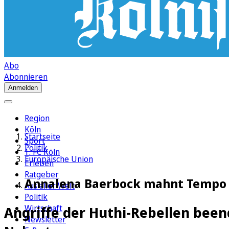
Abo
Abonnieren
Anmelden
Region
Köln
Startseite
Sport
Politik
1. FC Köln
Europäische Union
Erleben
Ratgeber
Annalena Baerbock mahnt Tempo f
Aus aller Welt
Politik
Wirtschaft
Angriffe der Huthi-Rebellen bee
Newsletter