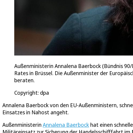
Außenministerin Annalena Baerbock (Bündnis 90/
Rates in Brüssel. Die Außenminister der Europäis
beraten.
Copyright: dpa
Annalena Baerbock von den EU-Außenministern, schnel
Einsatzes in Nahost angeht.
Außenministerin
Annalena Baerbock
hat einen schnell
Militäreinsatz zur Sicherung der Handelsschifffahrt i