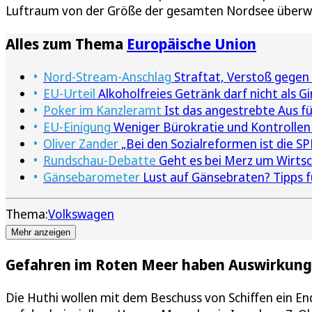
Luftraum von der Größe der gesamten Nordsee überw
Alles zum Thema
Europäische Union
Nord-Stream-Anschlag
Straftat, Verstoß gegen 
EU-Urteil
Alkoholfreies Getränk darf nicht als G
Poker im Kanzleramt
Ist das angestrebte Aus f
EU-Einigung
Weniger Bürokratie und Kontrollen
Oliver Zander
„Bei den Sozialreformen ist die SP
Rundschau-Debatte
Geht es bei Merz um Wirtsc
Gänsebarometer
Lust auf Gänsebraten? Tipps f
Thema:
Volkswagen
Mehr anzeigen
Gefahren im Roten Meer haben Auswirkung
Die Huthi wollen mit dem Beschuss von Schiffen ein End