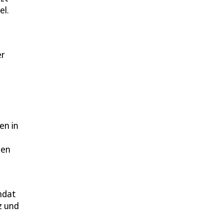
el.
er
en in
men
ndat
z und