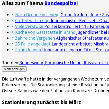
Alles zum Thema
Bundespolizei
Nach Drohne in Leipzig
Grüne fordern „klare Zus
Coffee with a Cop
Innenminister Reul sieht Quatt
Viele Verstöße
Polizei kontrolliert 115 Fahrze
Küche von Gaststätte in Brand
Jugendlicher bei
Zahlreiche Vergehen
Afghanischer Straftäter a
25 Fälle angeklagt
Landgericht arbeitet Missbra
Ermittlungen
Unbekannte legen in Eitorf Stein 
Themen:
Bundeswehr
Europäische Union
Russisch-Ukr
Mehr anzeigen
Die Luftwaffe hatte in der vergangenen Woche zum ve
Polen verlegt. Die Stationierung ist eine Reaktion au
Ostsee-Raum sowie den Einflug von Kamikaze-Drohnen
Stationierung zunächst bis März