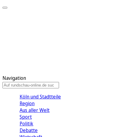
Meine KR
Meine Artikel
Meine Region
Meine Newsletter
Gewinnspiele
Mein Rundschau PLUS
Mein E-Paper
Navigation
Köln und Stadtteile
Region
Aus aller Welt
Sport
Politik
Debatte