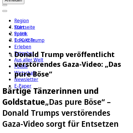
Anmelden
Region
Köln
Startseite
Sport
Politik
1. FC Köln
Donald Trump
Erleben
Donald Trump veröffentlicht
Ratgeber
Aus aller Welt
verstörendes Gaza-Video: „Das
Politik
pure Böse“
Wirtschaft
Newsletter
E-Paper
Bärtige Tänzerinnen und
Goldstatue
„Das pure Böse“ –
Donald Trumps verstörendes
Gaza-Video sorgt für Entsetzen