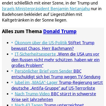
endet schließlich mit einer Szene, in der Trump und
Israels Ministerpräsident Benjamin Netanjahu
nur in
Badehosen bekleidet auf Liegestühlen mit
Kaltgetränken in der Sonne liegen.
Alles zum Thema
Donald Trump
Ökonom über die US-Politik
Stiftet Trump
bewusst Chaos, Herr Bachmann?
IT-Sicherheitsexperte
„Wenn die USA uns vor
den Russen nicht mehr schützen, haben wir ein
großes Problem“
Persönlicher Brief vom Sender
BBC
entschuldigt sich bei Trump wegen TV-Sendung
Jubel im „MAGA“-Lager
Trump-Regierung setzt
deutsche „Antifa-Gruppe“ auf US-Terrorliste
Nach Trump-Video
BBC stürzt in schwerste
Krise seit Jahrzehnten
Nach 43 Tagen
Trump unterzeichnet