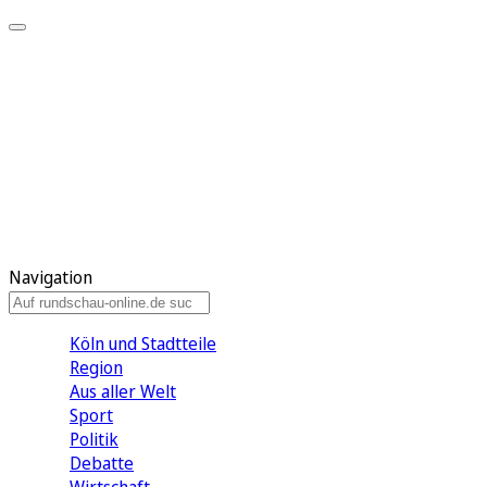
Meine KR
Meine Artikel
Meine Region
Meine Newsletter
Gewinnspiele
Mein Rundschau PLUS
Mein E-Paper
Navigation
Köln und Stadtteile
Region
Aus aller Welt
Sport
Politik
Debatte