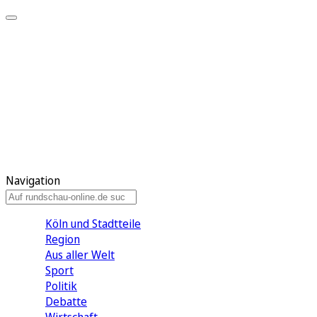
Meine KR
Meine Artikel
Meine Region
Meine Newsletter
Gewinnspiele
Mein Rundschau PLUS
Mein E-Paper
Navigation
Köln und Stadtteile
Region
Aus aller Welt
Sport
Politik
Debatte