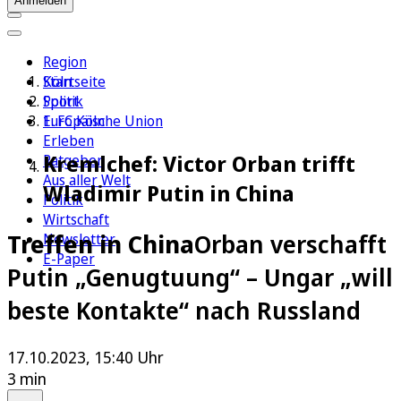
Anmelden
Region
Köln
Startseite
Sport
Politik
1. FC Köln
Europäische Union
Erleben
Kremlchef: Victor Orban trifft
Ratgeber
Aus aller Welt
Wladimir Putin in China
Politik
Wirtschaft
Treffen in China
Orban verschafft
Newsletter
E-Paper
Putin „Genugtuung“ – Ungar „will
beste Kontakte“ nach Russland
17.10.2023, 15:40 Uhr
3 min
Auf Google bevorzugen