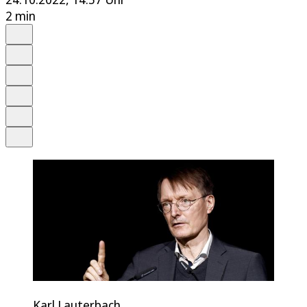
2 min
Auf Google bevorzugen
Anhören
Schrift
Merken
Drucken
Teilen
Karl Lauterbach