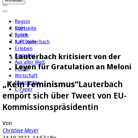
Anmelden
Region
Köln
Startseite
Sport
Politik
1. FC Köln
Karl Lauterbach
Erleben
Lauterbach kritisiert von der
Ratgeber
Aus aller Welt
Leyen für Gratulation an Meloni
Politik
Wirtschaft
„Kein Feminismus“
Lauterbach
Newsletter
E-Paper
empört sich über Tweet von EU-
Kommissionspräsidentin
Von
Christine Meyer
24.10.2022, 14:57 Uhr