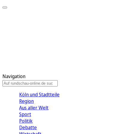
Meine KR
Meine Artikel
Meine Region
Meine Newsletter
Gewinnspiele
Mein Rundschau PLUS
Mein E-Paper
Navigation
Köln und Stadtteile
Region
Aus aller Welt
Sport
Politik
Debatte