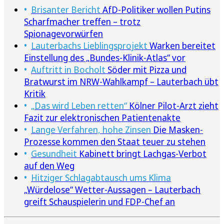
Brisanter Bericht
AfD-Politiker wollen Putins
Scharfmacher treffen – trotz
Spionagevorwürfen
Lauterbachs Lieblingsprojekt
Warken bereitet
Einstellung des „Bundes-Klinik-Atlas“ vor
Auftritt in Bocholt
Söder mit Pizza und
Bratwurst im NRW-Wahlkampf – Lauterbach übt
Kritik
„Das wird Leben retten“
Kölner Pilot-Arzt zieht
Fazit zur elektronischen Patientenakte
Lange Verfahren, hohe Zinsen
Die Masken-
Prozesse kommen den Staat teuer zu stehen
Gesundheit
Kabinett bringt Lachgas-Verbot
auf den Weg
Hitziger Schlagabtausch ums Klima
„Würdelose“ Wetter-Aussagen – Lauterbach
greift Schauspielerin und FDP-Chef an