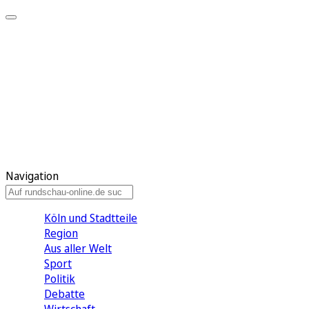
Meine KR
Meine Artikel
Meine Region
Meine Newsletter
Gewinnspiele
Mein Rundschau PLUS
Mein E-Paper
Navigation
Köln und Stadtteile
Region
Aus aller Welt
Sport
Politik
Debatte