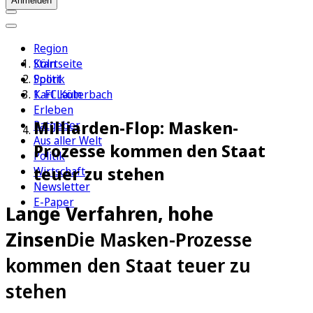
Anmelden
Region
Köln
Startseite
Sport
Politik
1. FC Köln
Karl Lauterbach
Erleben
Milliarden-Flop: Masken-
Ratgeber
Aus aller Welt
Prozesse kommen den Staat
Politik
teuer zu stehen
Wirtschaft
Newsletter
E-Paper
Lange Verfahren, hohe
Zinsen
Die Masken-Prozesse
kommen den Staat teuer zu
stehen