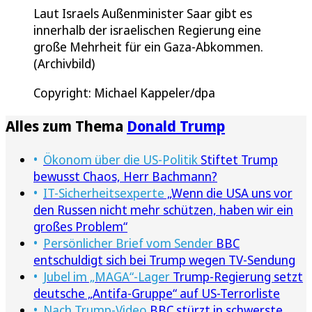
Laut Israels Außenminister Saar gibt es
innerhalb der israelischen Regierung eine
große Mehrheit für ein Gaza-Abkommen.
(Archivbild)
Copyright: Michael Kappeler/dpa
Alles zum Thema
Donald Trump
Ökonom über die US-Politik
Stiftet Trump
bewusst Chaos, Herr Bachmann?
IT-Sicherheitsexperte
„Wenn die USA uns vor
den Russen nicht mehr schützen, haben wir ein
großes Problem“
Persönlicher Brief vom Sender
BBC
entschuldigt sich bei Trump wegen TV-Sendung
Jubel im „MAGA“-Lager
Trump-Regierung setzt
deutsche „Antifa-Gruppe“ auf US-Terrorliste
Nach Trump-Video
BBC stürzt in schwerste