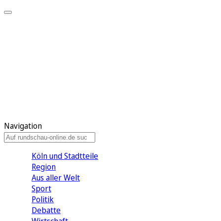
Meine KR
Meine Artikel
Meine Region
Meine Newsletter
Gewinnspiele
Mein Rundschau PLUS
Mein E-Paper
Navigation
Köln und Stadtteile
Region
Aus aller Welt
Sport
Politik
Debatte