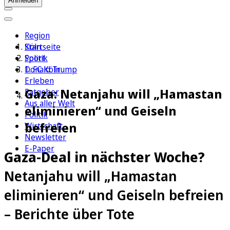
Anmelden
Region
Köln
Startseite
Sport
Politik
1. FC Köln
Donald Trump
Erleben
Gaza: Netanjahu will „Hamastan
Ratgeber
Aus aller Welt
eliminieren“ und Geiseln
Politik
befreien
Wirtschaft
Newsletter
E-Paper
Gaza-Deal in nächster Woche?
Netanjahu will „Hamastan
eliminieren“ und Geiseln befreien
– Berichte über Tote