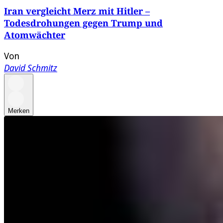
Iran vergleicht Merz mit Hitler –
Todesdrohungen gegen Trump und
Atomwächter
Von
David Schmitz
Merken