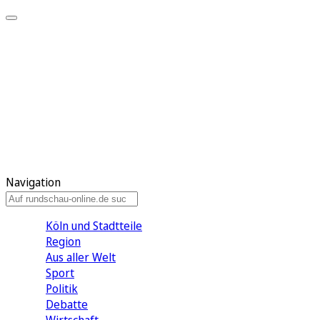
Meine KR
Meine Artikel
Meine Region
Meine Newsletter
Gewinnspiele
Mein Rundschau PLUS
Mein E-Paper
Navigation
Köln und Stadtteile
Region
Aus aller Welt
Sport
Politik
Debatte