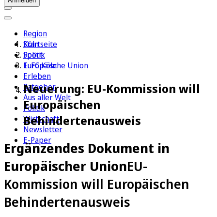
Anmelden
Region
Köln
Startseite
Sport
Politik
1. FC Köln
Europäische Union
Erleben
Neuerung: EU-Kommission will
Ratgeber
Aus aller Welt
Europäischen
Politik
Behindertenausweis
Wirtschaft
Newsletter
E-Paper
Ergänzendes Dokument in
Europäischer Union
EU-
Kommission will Europäischen
Behindertenausweis