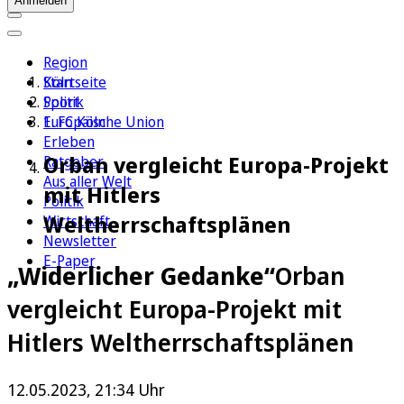
Anmelden
Region
Köln
Startseite
Sport
Politik
1. FC Köln
Europäische Union
Erleben
Orban vergleicht Europa-Projekt
Ratgeber
Aus aller Welt
mit Hitlers
Politik
Weltherrschaftsplänen
Wirtschaft
Newsletter
E-Paper
„Widerlicher Gedanke“
Orban
vergleicht Europa-Projekt mit
Hitlers Weltherrschaftsplänen
12.05.2023, 21:34 Uhr