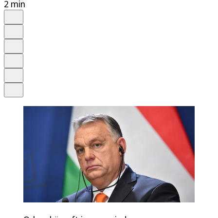
2 min
Auf Google bevorzugen
Anhören
Schrift
Merken
Drucken
Teilen