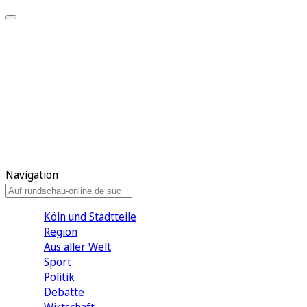
Meine KR
Meine Artikel
Meine Region
Meine Newsletter
Gewinnspiele
Mein Rundschau PLUS
Mein E-Paper
Navigation
Köln und Stadtteile
Region
Aus aller Welt
Sport
Politik
Debatte