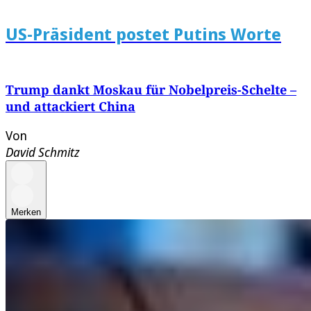
US-Präsident postet Putins Worte
Trump dankt Moskau für Nobelpreis-Schelte –
und attackiert China
Von
David Schmitz
Merken