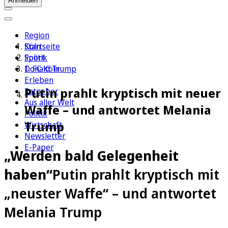
Anmelden
Region
Köln
Startseite
Sport
Politik
1. FC Köln
Donald Trump
Erleben
Putin prahlt kryptisch mit neuer
Ratgeber
Aus aller Welt
Waffe – und antwortet Melania
Politik
Trump
Wirtschaft
Newsletter
E-Paper
„Werden bald Gelegenheit
haben“
Putin prahlt kryptisch mit
„neuster Waffe“ – und antwortet
Melania Trump