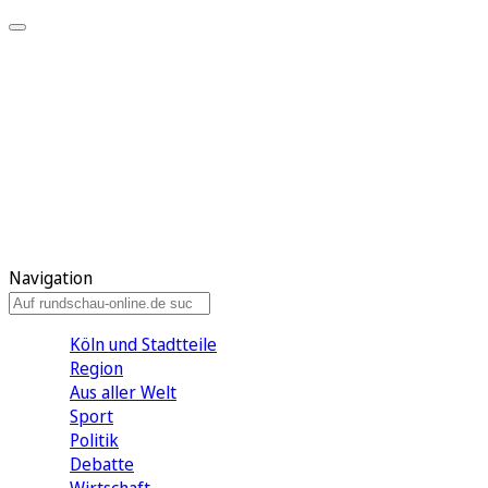
Meine KR
Meine Artikel
Meine Region
Meine Newsletter
Gewinnspiele
Mein Rundschau PLUS
Mein E-Paper
Navigation
Köln und Stadtteile
Region
Aus aller Welt
Sport
Politik
Debatte