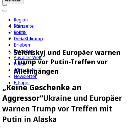
Anmelden
Region
Köln
Startseite
Sport
Politik
1. FC Köln
Donald Trump
Erleben
Selenskyj und Europäer warnen
Ratgeber
Aus aller Welt
Trump vor Putin-Treffen vor
Politik
Alleingängen
Wirtschaft
Newsletter
E-Paper
„Keine Geschenke an
Aggressor“
Ukraine und Europäer
warnen Trump vor Treffen mit
Putin in Alaska