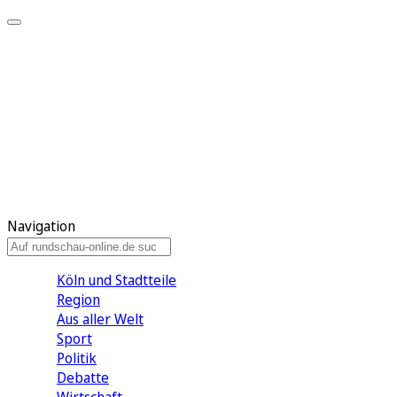
Meine KR
Meine Artikel
Meine Region
Meine Newsletter
Gewinnspiele
Mein Rundschau PLUS
Mein E-Paper
Navigation
Köln und Stadtteile
Region
Aus aller Welt
Sport
Politik
Debatte