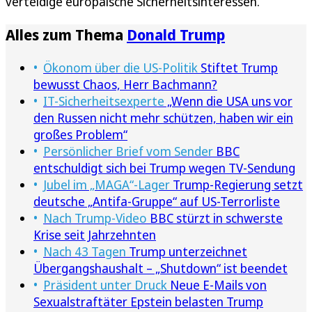
verteidige europäische Sicherheitsinteressen.
Alles zum Thema
Donald Trump
Ökonom über die US-Politik
Stiftet Trump
bewusst Chaos, Herr Bachmann?
IT-Sicherheitsexperte
„Wenn die USA uns vor
den Russen nicht mehr schützen, haben wir ein
großes Problem“
Persönlicher Brief vom Sender
BBC
entschuldigt sich bei Trump wegen TV-Sendung
Jubel im „MAGA“-Lager
Trump-Regierung setzt
deutsche „Antifa-Gruppe“ auf US-Terrorliste
Nach Trump-Video
BBC stürzt in schwerste
Krise seit Jahrzehnten
Nach 43 Tagen
Trump unterzeichnet
Übergangshaushalt – „Shutdown“ ist beendet
Präsident unter Druck
Neue E-Mails von
Sexualstraftäter Epstein belasten Trump