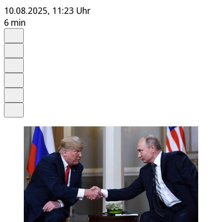
10.08.2025, 11:23 Uhr
6 min
Auf Google bevorzugen
Anhören
Schrift
Merken
Drucken
Teilen