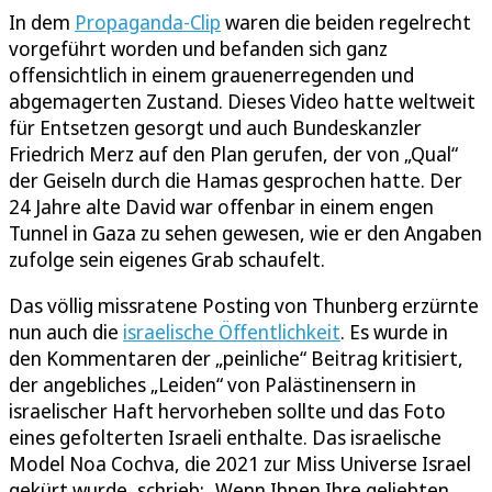
In dem
Propaganda-Clip
waren die beiden regelrecht
vorgeführt worden und befanden sich ganz
offensichtlich in einem grauenerregenden und
abgemagerten Zustand. Dieses Video hatte weltweit
für Entsetzen gesorgt und auch Bundeskanzler
Friedrich Merz auf den Plan gerufen, der von „Qual“
der Geiseln durch die Hamas gesprochen hatte. Der
24 Jahre alte David war offenbar in einem engen
Tunnel in Gaza zu sehen gewesen, wie er den Angaben
zufolge sein eigenes Grab schaufelt.
Das völlig missratene Posting von Thunberg erzürnte
nun auch die
israelische Öffentlichkeit
. Es wurde in
den Kommentaren der „peinliche“ Beitrag kritisiert,
der angebliches „Leiden“ von Palästinensern in
israelischer Haft hervorheben sollte und das Foto
eines gefolterten Israeli enthalte. Das israelische
Model Noa Cochva, die 2021 zur Miss Universe Israel
gekürt wurde, schrieb: „Wenn Ihnen Ihre geliebten