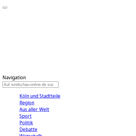
Meine KR
Meine Artikel
Meine Region
Meine Newsletter
Gewinnspiele
Mein Rundschau PLUS
Mein E-Paper
Navigation
Köln und Stadtteile
Region
Aus aller Welt
Sport
Politik
Debatte