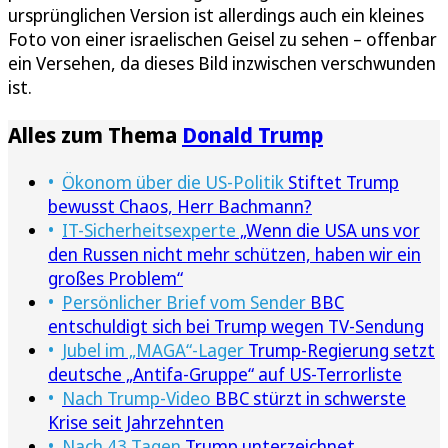
ursprünglichen Version ist allerdings auch ein kleines
Foto von einer israelischen Geisel zu sehen – offenbar
ein Versehen, da dieses Bild inzwischen verschwunden
ist.
Alles zum Thema
Donald Trump
Ökonom über die US-Politik
Stiftet Trump
bewusst Chaos, Herr Bachmann?
IT-Sicherheitsexperte
„Wenn die USA uns vor
den Russen nicht mehr schützen, haben wir ein
großes Problem“
Persönlicher Brief vom Sender
BBC
entschuldigt sich bei Trump wegen TV-Sendung
Jubel im „MAGA“-Lager
Trump-Regierung setzt
deutsche „Antifa-Gruppe“ auf US-Terrorliste
Nach Trump-Video
BBC stürzt in schwerste
Krise seit Jahrzehnten
Nach 43 Tagen
Trump unterzeichnet