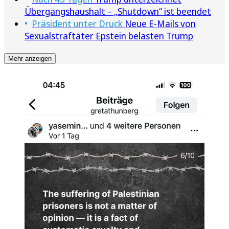
Übergangshaushalt – „Shutdown“ ist beendet
Präsident unter Druck
Neue E-Mails von
Sexualstraftäter Epstein belasten Trump
Mehr anzeigen