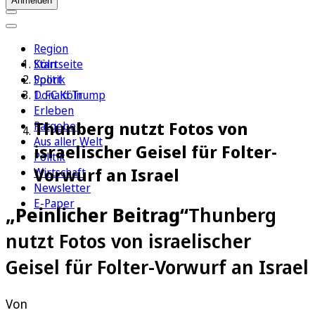
Anmelden
Region
Köln
Startseite
Sport
Politik
1. FC Köln
Donald Trump
Erleben
Thunberg nutzt Fotos von
Ratgeber
Aus aller Welt
israelischer Geisel für Folter-
Politik
Vorwurf an Israel
Wirtschaft
Newsletter
E-Paper
„Peinlicher Beitrag“
Thunberg
nutzt Fotos von israelischer
Geisel für Folter-Vorwurf an Israel
Von