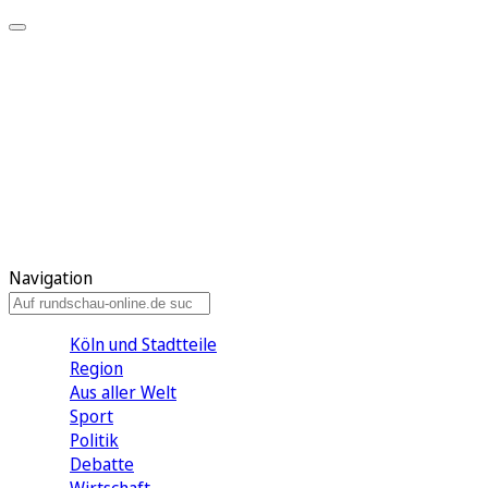
Meine KR
Meine Artikel
Meine Region
Meine Newsletter
Gewinnspiele
Mein Rundschau PLUS
Mein E-Paper
Navigation
Köln und Stadtteile
Region
Aus aller Welt
Sport
Politik
Debatte