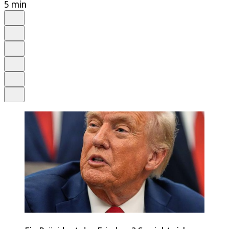
5 min
Auf Google bevorzugen
Anhören
Schrift
Merken
Drucken
Teilen