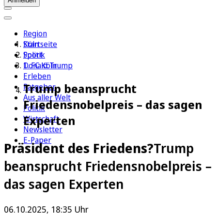
Anmelden
Region
Köln
Startseite
Sport
Politik
1. FC Köln
Donald Trump
Erleben
Trump beansprucht
Ratgeber
Aus aller Welt
Friedensnobelpreis – das sagen
Politik
Experten
Wirtschaft
Newsletter
E-Paper
Präsident des Friedens?
Trump
beansprucht Friedensnobelpreis –
das sagen Experten
06.10.2025, 18:35 Uhr