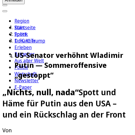
Anmelden
Region
Köln
Startseite
Sport
Politik
1. FC Köln
Donald Trump
Erleben
US-Senator verhöhnt Wladimir
Ratgeber
Aus aller Welt
Putin — Sommeroffensive
Politik
„gestoppt“
Wirtschaft
Newsletter
E-Paper
„Nichts, null, nada“
Spott und
Häme für Putin aus den USA –
und ein Rückschlag an der Front
Von