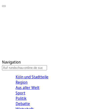
Meine KR
Meine Artikel
Meine Region
Meine Newsletter
Gewinnspiele
Mein Rundschau PLUS
Mein E-Paper
Navigation
Köln und Stadtteile
Region
Aus aller Welt
Sport
Politik
Debatte